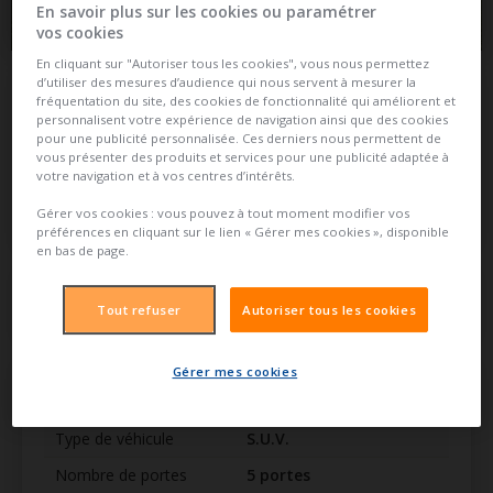
10
En savoir plus sur les cookies ou paramétrer
vos cookies
En cliquant sur "Autoriser tous les cookies", vous nous permettez
d’utiliser des mesures d’audience qui nous servent à mesurer la
Assurance et Financement
fréquentation du site, des cookies de fonctionnalité qui améliorent et
personnalisent votre expérience de navigation ainsi que des cookies
Mon assurance
Mon financement
pour une publicité personnalisée. Ces derniers nous permettent de
vous présenter des produits et services pour une publicité adaptée à
votre navigation et à vos centres d’intérêts.
Une question sur votre assurance ou votre financement,
contactez un conseiller Groupama :
Gérer vos cookies : vous pouvez à tout moment modifier vos
02 23 22 32 23
Rubrique Aide
préférences en cliquant sur le lien « Gérer mes cookies », disponible
en bas de page.
Tout refuser
Autoriser tous les cookies
2019
90 654 km
Automatique
Diesel
Gérer mes cookies
Présentation
Référence : 46984
Type de véhicule
S.U.V.
Nombre de portes
5 portes